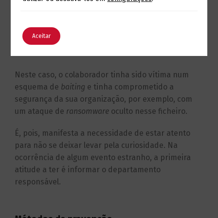
no chão perto do seu carro. Com a curiosidade de
saber do que se tratava, esse colaborador conectou
o dispositivo ao PC da sua empresa e abriu um
English
Português
Aceitar
ficheiro desconhecido, que parecia uma música, que
estava nele.
Neste caso, o colaborador tinha sido vítima num
esquema de
baiting
e tinha
comprometido a
segurança da sua organização, por exemplo, com
um ataque de
ransomware
oculto nesse ficheiro
.
É, pois, manifesta a necessidade de estar atento
para não se deixar levar pela curiosidade. Na
ocorrência de algum evento estranho, a primeira
atitude a ter é informar o departamento
responsável.