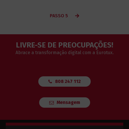
PASSO 5
LIVRE-SE DE PREOCUPAÇÕES!
Abrace a transformação digital com a Eurotux.
808 247 112
Mensagem