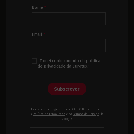
Subscrição
Nome
*
Newsletter
Rodapé
Email
*
Tomei conhecimento da política
de privacidade da Eurotux.*
Subscrever
Este site é protegido pelo reCAPTCHA e aplicam-se
a
Política de Privacidade
e os
Termos de Serviço
da
Google.