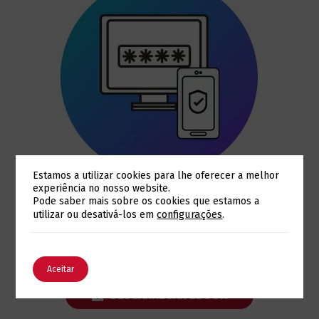
Estamos a utilizar cookies para lhe oferecer a melhor
experiência no nosso website.
Pode saber mais sobre os cookies que estamos a
Alterar a Língua
configurações
.
utilizar ou desativá-los em
DESCARREGUE AQUI O SEU GUIA
COMPLETO EM PDF
English
Português
Aceitar
DESCARREGAR EBOOK