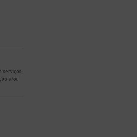
 serviços,
ção e/ou