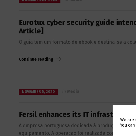
Eurotux cyber security guide inten
Article]
O guia tem um formato de ebook e destina-se a col
Continue reading
in
Media
NOVEMBER 5, 2020
Fersil enhances its IT infrastructur
We are 
A empresa portuguesa dedicada à produção de tubos 
You can
equipamento. A operação foi realizada com suporte d