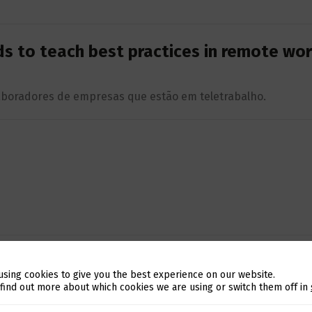
ds to teach best practices in remote wor
aboradores de empresas que estão em teletrabalho.
e with Eurotux [PT Article]
using cookies to give you the best experience on our website.
Switch The Language
e acessórios, Fersil, migrou a sua storage antiga para um 
 find out more about which cookies we are using or switch them off in
e serviços da Eurotux, ficando centralizado neste novo clus