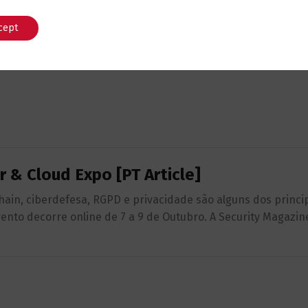
cept
English
Português
r & Cloud Expo [PT Article]
chain, ciberdefesa, RGPD e privacidade são alguns dos princi
vento decorre online de 7 a 9 de Outubro. A Security Magazin