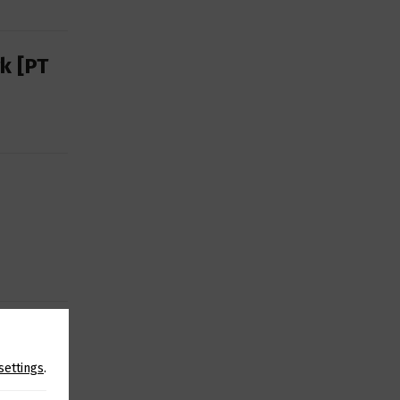
k [PT
novo
settings
.
ter toda a