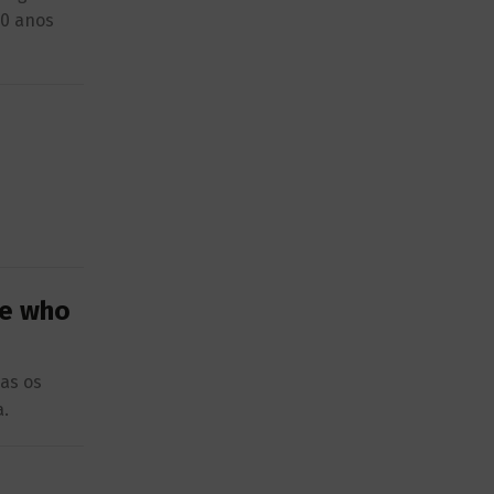
20 anos
se who
as os
a.