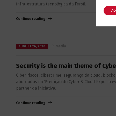
infra-estrutura tecnológica da Fersil.
Ac
Continue reading
in
Media
AUGUST 26, 2020
Security is the main theme of Cybe
Ciber riscos, cibercrime, segurança da cloud, block
abordados na 1ª edição do Cyber & Cloud Expo . o e
partner da iniciativa.
Continue reading