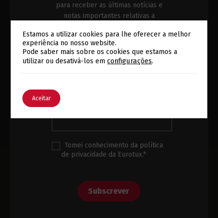
para receber as últimas notícias e
notas importantes relativas a
tecnologia e segurança.
Estamos a utilizar cookies para lhe oferecer a melhor
experiência no nosso website.
Pode saber mais sobre os cookies que estamos a
Alterar a Língua
Subscrição
Nome
*
configurações
.
utilizar ou desativá-los em
Newsletter
Rodapé
English
Português
Aceitar
Email
*
Tomei conhecimento da política
de privacidade da Eurotux.*
Subscrever