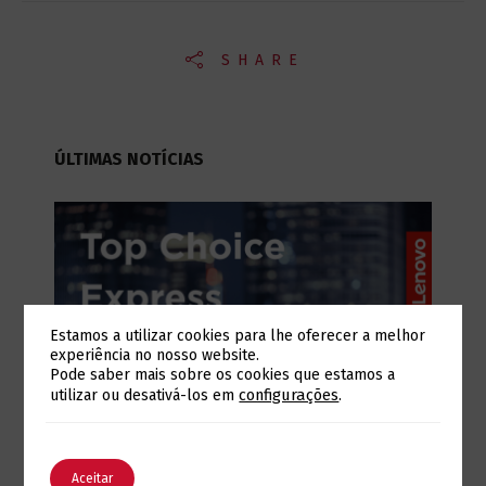
SHARE
ÚLTIMAS NOTÍCIAS
Estamos a utilizar cookies para lhe oferecer a melhor
experiência no nosso website.
Pode saber mais sobre os cookies que estamos a
Alterar a Língua
configurações
.
utilizar ou desativá-los em
Julho 28, 2026
Lenovo Top Choice Express: certeza de
English
Português
Aceitar