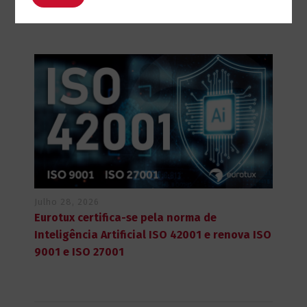
infraestrutura numa cadeia de
abastecimento instável
Julho 28, 2026
Eurotux certifica-se pela norma de
Inteligência Artificial ISO 42001 e renova ISO
9001 e ISO 27001