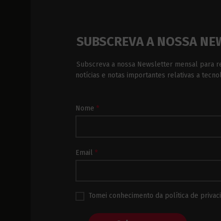
SUBSCREVA A NOSSA NE
Subscreva a nossa Newsletter mensal para r
notícias e notas importantes relativas a tecno
Subscrição
Nome
*
Newsletter
Rodapé
Email
*
Tomei conhecimento da política de privaci