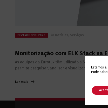
in
Notícias
,
Serviços
DEZEMBRO 18, 2020
Monitorização com ELK Stack na E
As equipas da Eurotux têm utilizado a Stack ELK com
Estamos a 
permite pesquisar, analisar e visualizar dados em 
Pode saber
Ler mais
Aceit