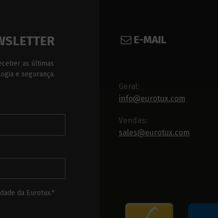
E-MAIL
WSLETTER
eceber as últimas
logia e segurança.
Geral:
info@eurotux.com
Vendas:
sales@eurotux.com
dade da Eurotux.*