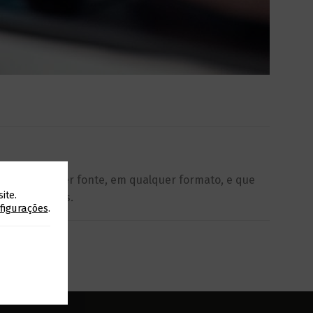
tos de qualquer fonte, em qualquer formato, e que
ite.
es comerciais.
figurações
.