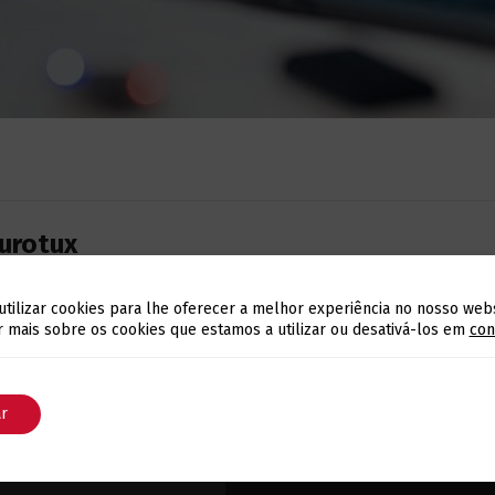
urotux
 excelentes resultados para a análise e correlação de regis
utilizar cookies para lhe oferecer a melhor experiência no nosso webs
tempo real, sendo uma excelente alternativa a algumas soluçõ
Alterar a Língua
con
 mais sobre os cookies que estamos a utilizar ou desativá-los em
ar
English
Português