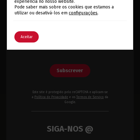
experiência no nosso website.
Rodapé
Pode saber mais sobre os cookies que estamos a
Alterar a Língua
configurações
.
utilizar ou desativá-los em
Email
*
English
Português
Aceitar
Tomei conhecimento da política
de privacidade da Eurotux.*
Subscrever
Este site é protegido pelo reCAPTCHA e aplicam-se
a
Política de Privacidade
e os
Termos de Serviço
da
Google.
SIGA-NOS @