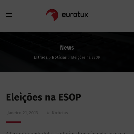
News
Entrada
Notícias
Eleições na ESOP
Eleições na ESOP
Janeiro 21, 2013
in
Notícias
A Eurotux congratula a anterior direcção pelo sucesso